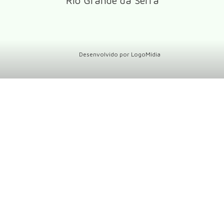
Rio Grande da Serra
Desenvolvido por 
LogoMídia